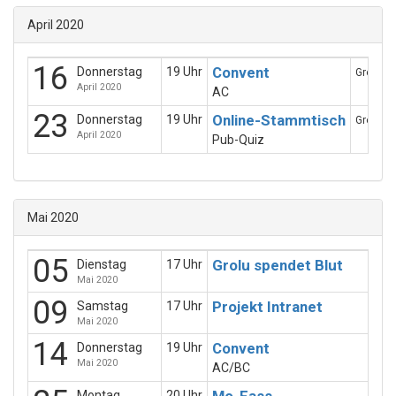
April 2020
16
Convent
Donnerstag
19 Uhr
Gro-Lu! 
April 2020
AC
23
Online-Stammtisch
Donnerstag
19 Uhr
Gro-Lu! 
April 2020
Pub-Quiz
Mai 2020
05
Grolu spendet Blut
Dienstag
17 Uhr
Mai 2020
09
Projekt Intranet
Samstag
17 Uhr
Mai 2020
14
Convent
Donnerstag
19 Uhr
Mai 2020
AC/BC
Montag
20 Uhr