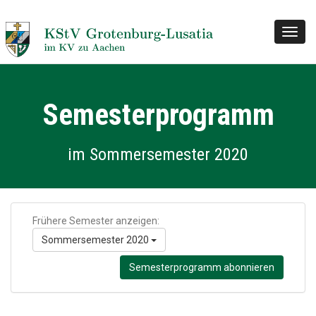
Toggl
navig
Semesterprogramm
im Sommersemester 2020
Frühere Semester anzeigen:
Sommersemester 2020
Semesterprogramm abonnieren